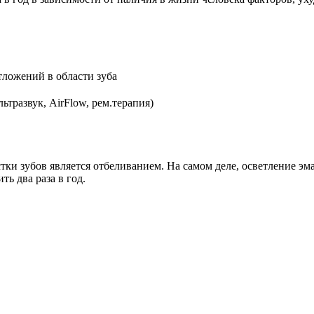
тложений в области зуба
ьтразвук, AirFlow, рем.терапия)
ки зубов является отбеливанием. На самом деле, осветление эма
ь два раза в год.