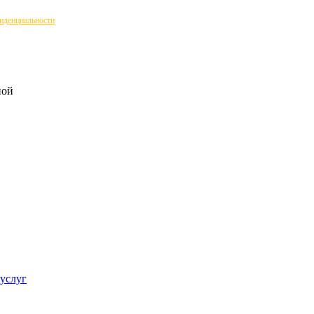
иденциальности
ной
 услуг