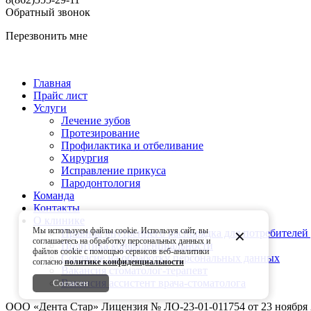
Обратный звонок
Перезвонить мне
Главная
Прайс лист
Услуги
Лечение зубов
Протезирование
Профилактика и отбеливание
Хирургия
Исправление прикуса
Пародонтология
Команда
Контакты
О клинике
Мы используем файлы cookie. Используя сайт, вы
Правила внутреннего распорядка для потребителей
✕
соглашаетесь на обработку персональных данных и
Политика конфиденциальности
файлов cookie c помощью сервисов веб-аналитики
Согласие на обработку персональных данных
согласно
политике конфиденциальности
Вакансия стоматолог-терапевт
Вакансия ассистент врача-стоматолога
Согласен
OOO «Дента Стар» Лицензия № ЛО-23-01-011754 от 23 ноября 