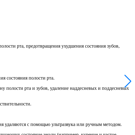
олости рта, предотвращения ухудшения состояния зубов,
я состояния полости рта.
у полости рта и зубов, удаление наддесневых и поддесневых
ствительности.
ия удаляются с помощью ультразвука или ручным методом.
удшающих состояние эмали (например, курение и частое