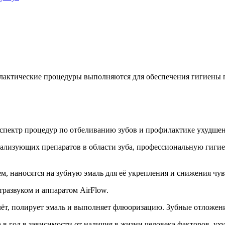
лактические процедуры выполняются для обеспечения гигиены п
пектр процедур по отбеливанию зубов и профилактике ухудшени
лизующих препаратов в области зуба, профессиональную гигиен
 наносятся на зубную эмаль для её укрепления и снижения чув
тразвуком и аппаратом AirFlow.
алёт, полирует эмаль и выполняет флюоризацию. Зубные отложен
в год в зависимости от наличия в жизни человека факторов, ух