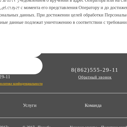
ЦИЮ
сьмом с уведомлением о вручении в адрес Оператора или на сле
действует с момента его представления Оператору и до достиж
нальных данных. При достижении целей обработки Персональны
льные данные подлежат уничтожению в соответствии с требован
ст свяжется с
20-20
8(862)555-29-11
29-11
Обратный звонок
политике конфиденциальности
Услуги
Команда